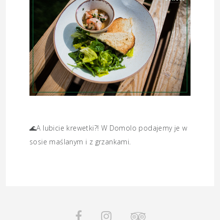
🌊
A lubicie krewetki?! W Domolo podajemy je w
sosie maślanym i z grzankami.