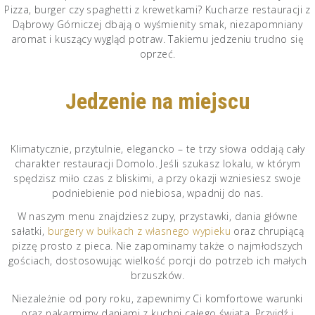
Pizza, burger czy spaghetti z krewetkami? Kucharze restauracji z
Dąbrowy Górniczej dbają o wyśmienity smak, niezapomniany
aromat i kuszący wygląd potraw. Takiemu jedzeniu trudno się
oprzeć.
Jedzenie na miejscu
Klimatycznie, przytulnie, elegancko – te trzy słowa oddają cały
charakter restauracji Domolo. Jeśli szukasz lokalu, w którym
spędzisz miło czas z bliskimi, a przy okazji wzniesiesz swoje
podniebienie pod niebiosa, wpadnij do nas.
W naszym menu znajdziesz zupy, przystawki, dania główne
sałatki,
burgery w bułkach z własnego wypieku
oraz chrupiącą
pizzę prosto z pieca. Nie zapominamy także o najmłodszych
gościach, dostosowując wielkość porcji do potrzeb ich małych
brzuszków.
Niezależnie od pory roku, zapewnimy Ci komfortowe warunki
oraz nakarmimy daniami z kuchni całego świata. Przyjdź i