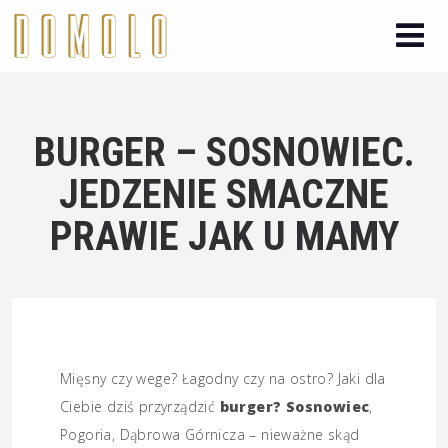
BURGER – SOSNOWIEC.
JEDZENIE SMACZNE
PRAWIE JAK U MAMY
Mięsny czy wege? Łagodny czy na ostro? Jaki dla
Ciebie dziś przyrządzić
burger? Sosnowiec
,
Pogoria, Dąbrowa Górnicza – nieważne skąd