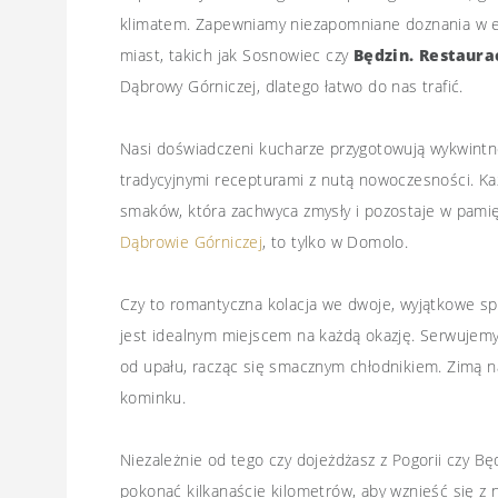
klimatem. Zapewniamy niezapomniane doznania w el
miast, takich jak Sosnowiec czy
Będzin. Restaura
Dąbrowy Górniczej, dlatego łatwo do nas trafić.
Nasi doświadczeni kucharze przygotowują wykwintne
tradycyjnymi recepturami z nutą nowoczesności. K
smaków, która zachwyca zmysły i pozostaje w pamię
Dąbrowie Górniczej
, to tylko w Domolo.
Czy to romantyczna kolacja we dwoje, wyjątkowe sp
jest idealnym miejscem na każdą okazję. Serwujem
od upału, racząc się smacznym chłodnikiem. Zimą n
kominku.
Niezależnie od tego czy dojeżdżasz z Pogorii czy Bę
pokonać kilkanaście kilometrów, aby wznieść się z 