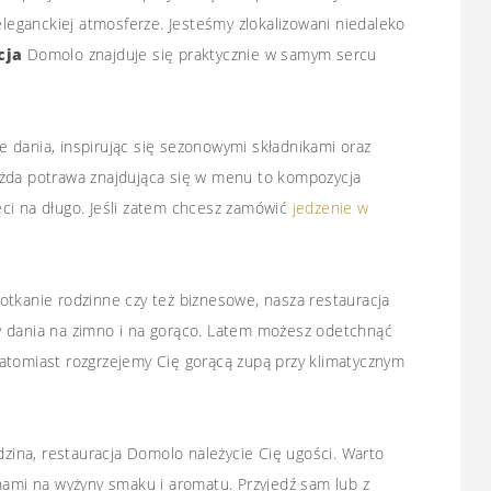
eganckiej atmosferze. Jesteśmy zlokalizowani niedaleko
cja
Domolo znajduje się praktycznie w samym sercu
 dania, inspirując się sezonowymi składnikami oraz
ażda potrawa znajdująca się w menu to kompozycja
ci na długo. Jeśli zatem chcesz zamówić
jedzenie w
otkanie rodzinne czy też biznesowe, nasza restauracja
y dania na zimno i na gorąco. Latem możesz odetchnąć
atomiast rozgrzejemy Cię gorącą zupą przy klimatycznym
dzina, restauracja Domolo należycie Cię ugości. Warto
nami na wyżyny smaku i aromatu. Przyjedź sam lub z