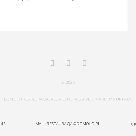
© 2026
DOMOLO RESTAURACJA. ALL RIGHTS RESERVED. MADE BY PORTRAY.
145
MAIL: RESTAURACJA@DOMOLO.PL
SI