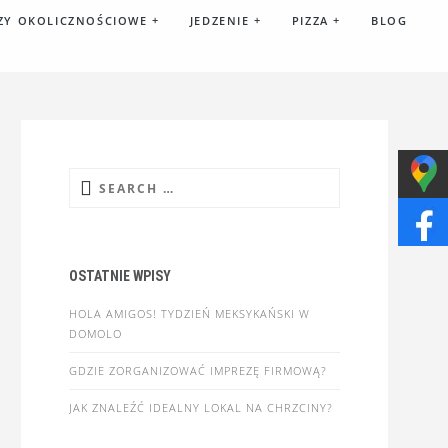
ZY OKOLICZNOŚCIOWE
+
JEDZENIE
+
PIZZA
+
BLOG
Search
for:
OSTATNIE WPISY
HOLA AMIGOS! TYDZIEŃ MEKSYKAŃSKI W
DOMOLO
GDZIE ZORGANIZOWAĆ IMPREZĘ FIRMOWĄ?
JAK ZNALEŹĆ IDEALNY LOKAL NA CHRZCINY?