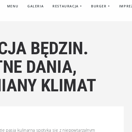
MENU
GALERIA
RESTAURACJA
+
BURGER
+
IMPRE
CJA BĘDZIN.
NE DANIA,
IANY KLIMAT
e pasja kulinarna spotyka się z niepowtarzalnym