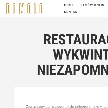
HOME
ZAMÓW ONLINE
KONTAKT
RESTAURA
WYKWINT
NIEZAPOMN
Zapraszamy do naszego lokalu pełnego smaków, gdzi