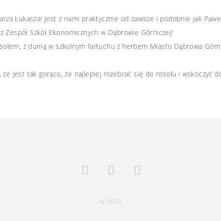
rza Łukasza! Jest z nami praktycznie od zawsze i podobnie jak Paweł,
 z
Zespół Szkół Ekonomicznych w Dąbrowie Górniczej
!
osołem, z dumą w szkolnym fartuchu z herbem
Miasto Dąbrowa Górn
e jest tak gorąco, że najlepiej rozebrać się do rosołu i wskoczyć d
© 2026