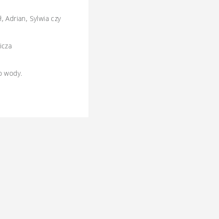
 Adrian, Sylwia czy
icza
o wody.