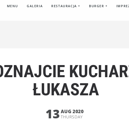
MENU
GALERIA
RESTAURACJA
+
BURGER
+
IMPRE
OZNAJCIE KUCHA
ŁUKASZA
13
AUG 2020
THURSDAY