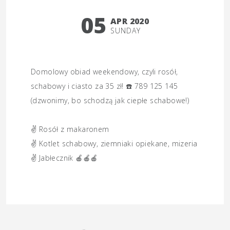
05
APR 2020
SUNDAY
Domolowy obiad weekendowy, czyli rosół,
schabowy i ciasto za 35 zł!
☎️
789 125 145
(dzwonimy, bo schodzą jak ciepłe schabowe!)
✌️
Rosół z makaronem
✌️
Kotlet schabowy, ziemniaki opiekane, mizeria
✌️
Jabłecznik
🍎
🍎
🍎