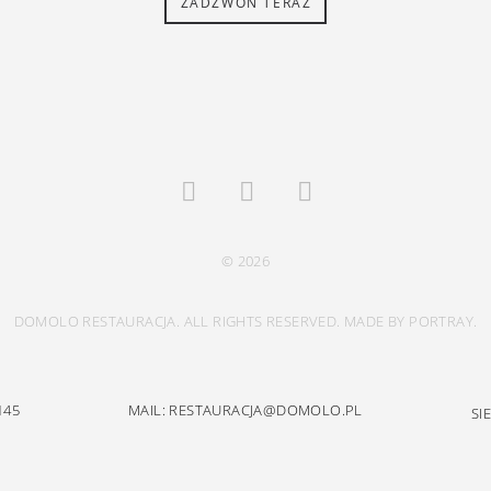
ZADZWOŃ TERAZ
© 2026
DOMOLO RESTAURACJA. ALL RIGHTS RESERVED. MADE BY PORTRAY.
145
MAIL: RESTAURACJA@DOMOLO.PL
SI